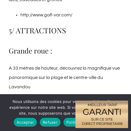
http://www.golf-var.com/
5/ ATTRACTIONS
Grande roue :
A 33 mètres de hauteur, découvrez la magnifique vue
panoramique sur la plage et le centre-ville du
Lavandou
Nous utilisons des cookies pour vous garantir la meilleure
Magic World :
expérience sur notre site web. Si vous continuez à utiliser ce
site, nous supposerons que vous en êtes satisfait.
Sensations garanties !
Accepter
Refuser
Politique de confidentialité