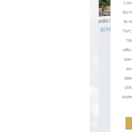
Lav
du r
la r
l’art
l’a
vill
van
es
dev
d’A
Visit