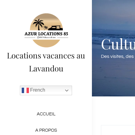
Passer
au
contenu
Cult
Locations vacances au
Des visites, des
Lavandou
French
ACCUEIL
A PROPOS