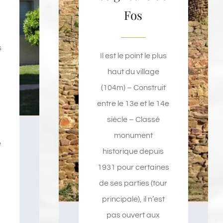
Fos
s
Il est le point le plus
haut du village
(104m) – Construit
entre le 13e et le 14e
siècle – Classé
monument
e
historique depuis
1931 pour certaines
de ses parties (tour
principale), il n’est
pas ouvert aux