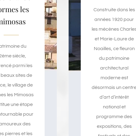
ormes les
Construite dans les
mimosas
années 1920 pour
les mécènes Charle
et Marie-Laure de
atrimoine du
Noailles, ce fleuron
2ème siècle,
du patrimoine
rencé parmi les
architectural
 beaux sites de
moderne est
e, le village de
désormais un centr
es les Mimosas
d’art d’intérêt
titue une étape
national et
ntournable pour
programme des
 amoureux des
expositions, des
les pierres et les
festivals et des