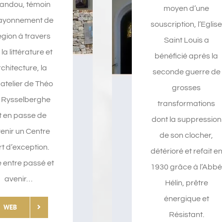
andou, témoin
moyen d’une
ayonnement de
souscription, l’Eglis
égion à travers
Saint Louis a
, la littérature et
bénéficié après la
rchitecture, la
seconde guerre de
a-atelier de Théo
grosses
 Rysselberghe
transformations
t en passe de
dont la suppression
enir un Centre
de son clocher,
rt d’exception.
détérioré et refait e
e entre passé et
1930 grâce à l’Abb
avenir…
Hélin, prêtre
énergique et
WEB
Résistant.