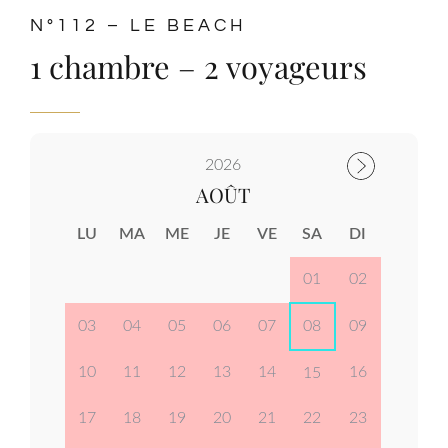
Activités
N°112 – LE BEACH
1 chambre – 2 voyageurs
Contact
2026
AOÛT
LU
MA
ME
JE
VE
SA
DI
01
02
03
04
05
06
07
08
09
10
11
12
13
14
16
15
17
18
19
20
21
22
23