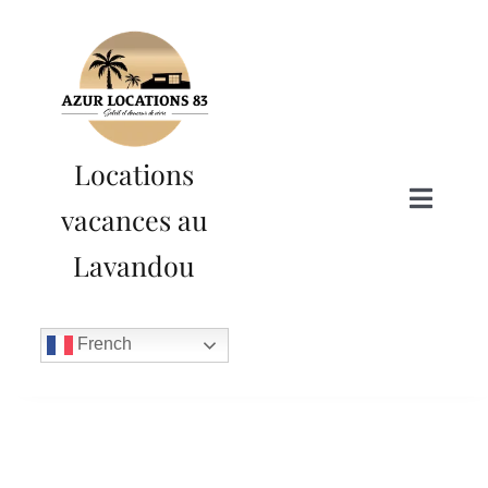
Passer
au
contenu
Locations
Toggle
vacances au
Naviga
Lavandou
Accueil
French
A propos
Nos locations